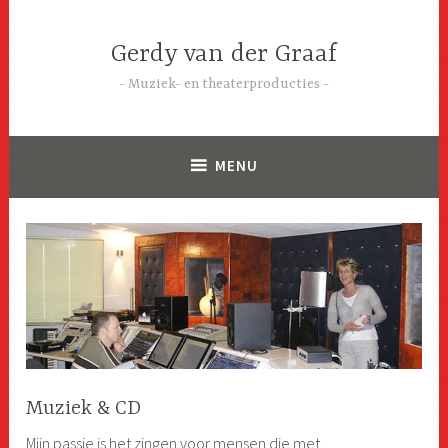
Skip
to
Gerdy van der Graaf
content
Muziek- en theaterproducties
MENU
Muziek & CD
Mijn passie is het zingen voor mensen die met